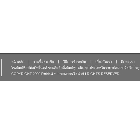
หน้าหลัก
|
รายชื่อสมาชิก
|
วิธีการชำระเงิน
|
เกี่ยวกับเรา
|
ติดต่อเรา
โรงพิมพ์ท็อปมัลติพริ้นทส์ รับผลิตสื่อสิ่งพิมพ์ทุกชนิด ทุกประเภทในราคาย่อมเยาว์ บริการ
COPYRIGHT 2009
RAN4U
ขายของออนไลน์
ALLRIGHTS RESERVED.