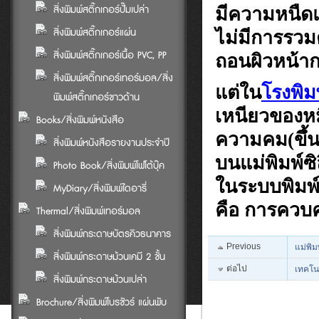
สิ่งพิมพ์สติ๊กเกอร์ปั๊มเปล่า
มีความหนืดแล
สิ่งพิมพ์สติ๊กเกอร์แผ่น
ไม่มีการรวม
สิ่งพิมพ์สติ๊กเกอร์เนื้อ PVC, PP
ถอนผิวหน้า
สิ่งพิมพ์สติ๊กเกอร์เทอร์มอล/สิ่ง
แต่ใน
โรงพิม
พิมพ์สติ๊กเกอร์ขาวด้าน
เหนียวของหมึ
Books/สิ่งพิมพ์หนังสือ
ความคม(ขึ้นอ
สิ่งพิมพ์หนังสือรายงานประจำปี
บนแม่พิมพ์ซ
Photo Book/สิ่งพิมพ์โฟโต้บุ๊ค
ในระบบพิมพ์น
MyDiary/สิ่งพิมพ์ไดอารี่
คือ การควบคุ
Thermal/สิ่งพิมพ์เทอร์มอล
สิ่งพิมพ์กระดาษบัตรคิวธนาคาร
Previous
แม่พิ
สิ่งพิมพ์กระดาษม้วนเคมี 2 ชั้น
ต่อไป
เทคโน
สิ่งพิมพ์กระดาษม้วนเปล่า
Brochure/สิ่งพิมพ์โบรชัวร์ แผ่นพับ