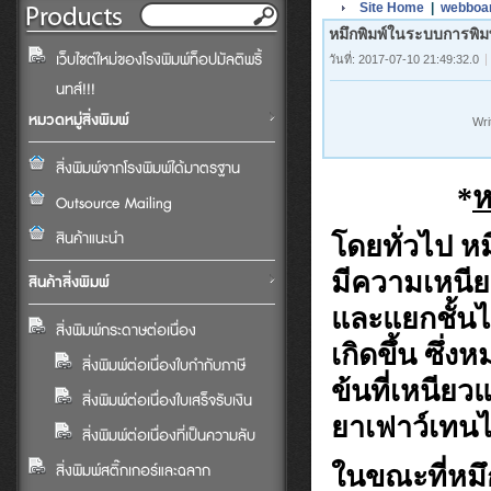
Site Home
|
webboa
หมึกพิมพ์ในระบบการพิม
เว็บไซต์ใหม่ของโรงพิมพ์ท็อปมัลติพริ้
วันที่: 2017-07-10 21:49:32.0
นทส์!!!
หมวดหมู่สิ่งพิมพ์
Wri
สิ่งพิมพ์จากโรงพิมพ์ได้มาตรฐาน
*
ห
Outsource Mailing
สินค้าแนะนำ
โดยทั่วไป ห
มีความเหนีย
สินค้าสิ่งพิมพ์
และแยกชั้นไ
สิ่งพิมพ์กระดาษต่อเนื่อง
เกิดขึ้น ซึ
สิ่งพิมพ์ต่อเนื่องใบกำกับภาษี
ข้นที่เหนียว
สิ่งพิมพ์ต่อเนื่องใบเสร็จรับเงิน
ยาเฟาว์เทนได
สิ่งพิมพ์ต่อเนื่องที่เป็นความลับ
ในขณะที่หมึ
สิ่งพิมพ์สติ๊กเกอร์และฉลาก