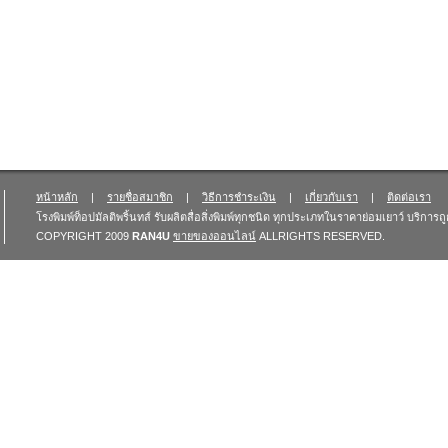
หน้าหลัก
|
รายชื่อสมาชิก
|
วิธีการชำระเงิน
|
เกี่ยวกับเรา
|
ติดต่อเรา
โรงพิมพ์ท็อปมัลติพริ้นทส์ รับผลิตสื่อสิ่งพิมพ์ทุกชนิด ทุกประเภทในราคาย่อมเยาว์ บริการ
COPYRIGHT 2009
RAN4U
ขายของออนไลน์
ALLRIGHTS RESERVED.