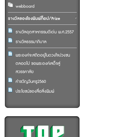
webboard
รางวัลของโรงพิมพ์ท็อป/Prize
รางวัลอุตสาหกรรมดีเด่น พ.ศ.2557
รางวัลธรรมาภิบาล
พระองค์จะสถิตอยู่ในดวงใจปวงชน
ตลอดไป ขอพระองค์เสด็จสู่
สวรรคาลัย
คำขวัญวันครู2560
ประโยชน์ของสื่อสิ่งพิมพ์