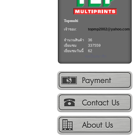
Topmulti
เจ้าของ:
topmp2002@yahoo.com
จำนวนสินค้า
36
เยี่ยมชม
337559
เยี่ยมชมวันนี้
62
ขอเป็นสมาชิก
วิธีการชำระเงิน
ติดต่อเรา
เกี่ยวกับเรา