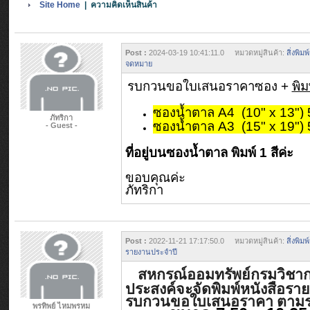
Site Home
| ความคิดเห็นสินค้า
Post :
2024-03-19 10:41:11.0 หมวดหมู่สินค้า:
สิ่งพิ
จดหมาย
รบกวนขอใบเสนอราคาซอง +
พิมพ
ซองน้ำตาล
A4 (10" x 13")
ภัทริกา
ซองน้ำตาล
A3
(
15"
x
19"
)
- Guest -
ที่อยู่บนซองน้ำตาล พิมพ์ 1 สีค่ะ
ขอบคุณค่ะ
ภัทริกา
Post :
2022-11-21 17:17:50.0 หมวดหมู่สินค้า:
สิ่งพิ
รายงานประจำปี
สหกรณ์ออมทรัพย์กรมวิชาก
ประสงค์จะจัดพิมพ์หนังสือรา
รบกวนขอใบเสนอราคา ตามราย
พรทิพย์ ไหมพรหม