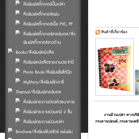
สิ่งพิมพ์สติ๊กเกอร์ปั๊มเปล่า
สิ่งพิมพ์สติ๊กเกอร์แผ่น
สิ่งพิมพ์สติ๊กเกอร์เนื้อ PVC, PP
สินค้าที่เกี่ยวข้อง
สิ่งพิมพ์สติ๊กเกอร์เทอร์มอล/สิ่ง
พิมพ์สติ๊กเกอร์ขาวด้าน
Books/สิ่งพิมพ์หนังสือ
สิ่งพิมพ์หนังสือรายงานประจำปี
Photo Book/สิ่งพิมพ์โฟโต้บุ๊ค
MyDiary/สิ่งพิมพ์ไดอารี่
Thermal/สิ่งพิมพ์เทอร์มอล
สิ่งพิมพ์กระดาษบัตรคิวธนาคาร
สิ่งพิมพ์กระดาษม้วนเคมี 2 ชั้น
งานม้วนเปล่า ทางบริษัท 
สิ่งพิมพ์กระดาษม้วนเปล่า
กระดาษปอนด์, กระดาษเคมี ท
Brochure/สิ่งพิมพ์โบรชัวร์ แผ่นพับ