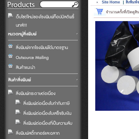
Site Home
|
สิ่งพิม
จำนวนครั้งที่เปิดดูส
เว็บไซต์ใหม่ของโรงพิมพ์ท็อปมัลติพริ้
นทส์!!!
หมวดหมู่สิ่งพิมพ์
สิ่งพิมพ์จากโรงพิมพ์ได้มาตรฐาน
Outsource Mailing
สินค้าแนะนำ
สินค้าสิ่งพิมพ์
สิ่งพิมพ์กระดาษต่อเนื่อง
สิ่งพิมพ์ต่อเนื่องใบกำกับภาษี
สิ่งพิมพ์ต่อเนื่องใบเสร็จรับเงิน
สิ่งพิมพ์ต่อเนื่องที่เป็นความลับ
สิ่งพิมพ์สติ๊กเกอร์และฉลาก