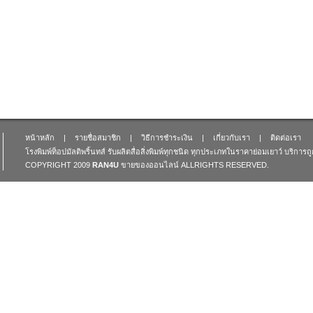
หน้าหลัก
|
รายชื่อสมาชิก
|
วิธีการชำระเงิน
|
เกี่ยวกับเรา
|
ติดต่อเรา
โรงพิมพ์ท็อปมัลติพริ้นทส์ รับผลิตสื่อสิ่งพิมพ์ทุกชนิด ทุกประเภทในราคาย่อมเยาว์ บริการ
COPYRIGHT 2009
RAN4U
ขายของออนไลน์
ALLRIGHTS RESERVED.